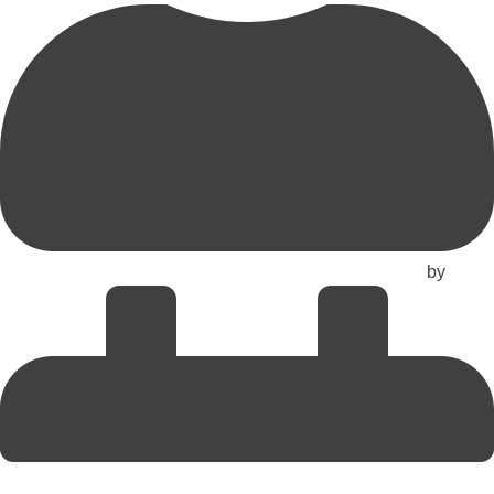
by
admin